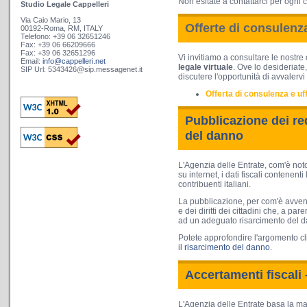
Non esitate a contattarci per ogni 
Studio Legale Cappelleri
Via Caio Mario, 13
Offerte di consulenz
00192-Roma, RM, ITALY
Telefono: +39 06 32651246
Fax: +39 06 66209666
Fax: +39 06 32651296
Vi invitiamo a consultare le nostre 
Email:
info@cappelleri.net
legale virtuale
. Ove lo desideriate,
SIP Url: 5343426@sip.messagenet.it
discutere l'opportunità di avvalerv
Offerta di consulenza e uff
Pubblicazione dei re
del danno
L'
Agenzia delle Entrate
, com'è not
su internet, i dati fiscali contenenti
contribuenti italiani.
La pubblicazione
, per com'è avve
e dei diritti dei cittadini
che, a parer
ad un
adeguato risarcimento del 
Potete approfondire l'argomento c
il
risarcimento del danno
.
Accertamenti fiscali 
L'Agenzia delle Entrate basa la ma