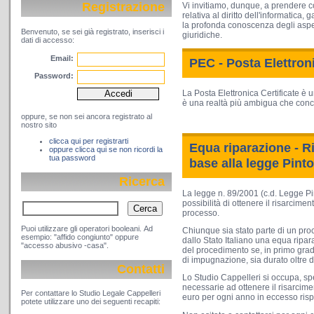
Registrazione
Vi invitiamo, dunque, a prendere co
relativa al diritto dell'informatica
la profonda conoscenza degli aspet
Benvenuto, se sei già registrato, inserisci i
giuridiche.
dati di accesso:
Email:
PEC - Posta Elettroni
Password:
La Posta Elettronica Certificate è 
è una realtà più ambigua che conc
oppure, se non sei ancora registrato al
nostro sito
clicca qui per registrarti
Equa riparazione - R
oppure clicca qui se non ricordi la
tua password
base alla legge Pinto
Ricerca
La legge n. 89/2001 (c.d. Legge Pi
possibilità di ottenere il risarciment
processo.
Puoi utilizzare gli operatori booleani. Ad
Chiunque sia stato parte di un proc
esempio: "affido congiunto" oppure
dallo Stato Italiano una equa ripa
"accesso abusivo -casa".
del procedimento se, in primo grado
di impugnazione, sia durato oltre 
Contatti
Lo Studio Cappelleri si occupa, sp
necessarie ad ottenere il risarcimen
Per contattare lo Studio Legale Cappelleri
euro per ogni anno in eccesso rispet
potete utilizzare uno dei seguenti recapiti: