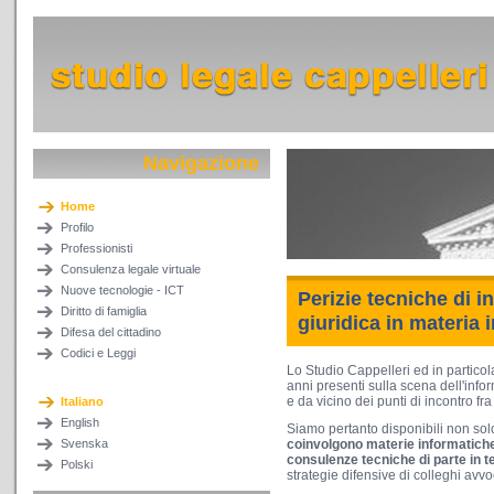
Navigazione
Home
Profilo
Professionisti
Consulenza legale virtuale
Nuove tecnologie - ICT
Perizie tecniche di i
Diritto di famiglia
giuridica in materia 
Difesa del cittadino
Codici e Leggi
Lo Studio Cappelleri ed in particola
anni presenti sulla scena dell'inf
e da vicino dei punti di incontro fra 
Italiano
English
Siamo pertanto disponibili non so
Svenska
coinvolgono materie informatich
consulenze tecniche di parte in t
Polski
strategie difensive di colleghi avvo