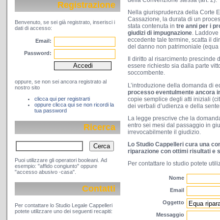
della Convenzione stessa (art. 2).
Registrazione
Nella giurisprudenza della Corte Eu
Cassazione, la durata di un proce
Benvenuto, se sei già registrato, inserisci i
stata contenuta in
tre anni per i p
dati di accesso:
giudizi di impugnazione
. Laddove 
eccedente tale termine, scatta il di
Email:
del danno non patrimoniale (equa 
Password:
Il diritto al risarcimento prescinde
essere richiesto sia dalla parte vitt
soccombente.
oppure, se non sei ancora registrato al
L’introduzione della domanda di e
nostro sito
processo eventulmente ancora i
copie semplice degli atti iniziali (c
clicca qui per registrarti
oppure clicca qui se non ricordi la
dei verbali d’udienza e della sent
tua password
La legge prescrive che la domand
entro sei mesi dal passaggio in gi
Ricerca
irrevocabilmente il giudizio.
Lo Studio Cappelleri cura una co
riparazione con ottimi risultati 
Puoi utilizzare gli operatori booleani. Ad
Per contattare lo studio potete util
esempio: "affido congiunto" oppure
"accesso abusivo -casa".
Nome
Contatti
Email
Oggetto
Per contattare lo Studio Legale Cappelleri
potete utilizzare uno dei seguenti recapiti:
Messaggio