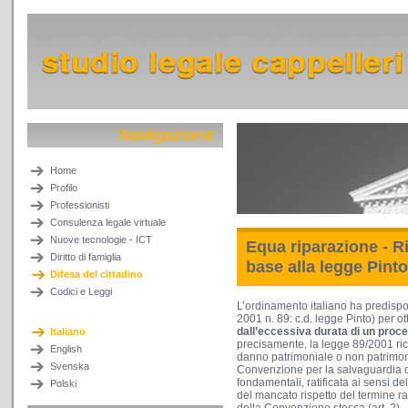
Navigazione
Home
Profilo
Professionisti
Consulenza legale virtuale
Nuove tecnologie - ICT
Equa riparazione - R
Diritto di famiglia
base alla legge Pinto
Difesa del cittadino
Codici e Leggi
L’ordinamento italiano ha predisp
2001 n. 89: c.d. legge Pinto) per ot
dall’eccessiva durata di un proce
Italiano
precisamente, la legge 89/2001 rico
English
danno patrimoniale o non patrimoni
Svenska
Convenzione per la salvaguardia dei
fondamentali, ratificata ai sensi del
Polski
del mancato rispetto del termine rag