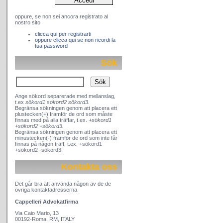
oppure, se non sei ancora registrato al
nostro sito
clicca qui per registrarti
oppure clicca qui se non ricordi la
tua password
Sök
Ange sökord separerade med mellanslag,
t.ex
sökord1 sökord2 sökord3.
Begränsa sökningen genom att placera ett
plustecken(+) framför de ord som måste
finnas med på alla träffar, t.ex.
+sökord1
+sökord2 +sökord3.
Begränsa sökningen genom att placera ett
minustecken(-) framför de ord som inte får
finnas på någon träff, t.ex. +sökord1
+sökord2 -sökord3.
Kontakta oss
Det går bra att använda någon av de de
övriga kontaktadresserna.
Cappelleri Advokatfirma
Via Caio Mario, 13
00192-Roma, RM, ITALY