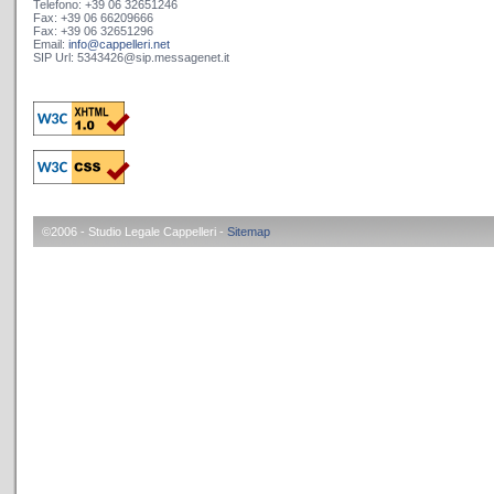
Telefono: +39 06 32651246
Fax: +39 06 66209666
Fax: +39 06 32651296
Email:
info@cappelleri.net
SIP Url: 5343426@sip.messagenet.it
©2006 - Studio Legale Cappelleri -
Sitemap