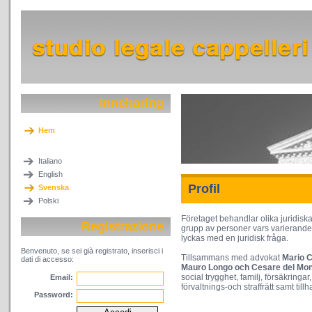
Inneharing
Hem
Italiano
English
Profil
Svenska
Polski
Företaget behandlar olika juridis
Registrazione
grupp av personer vars varierande 
lyckas med en juridisk fråga.
Benvenuto, se sei già registrato, inserisci i
Tillsammans med advokat
Mario C
dati di accesso:
Mauro Longo och Cesare del Mo
social trygghet, familj, försäkringar
Email:
förvaltnings-och straffrätt samt til
Password: