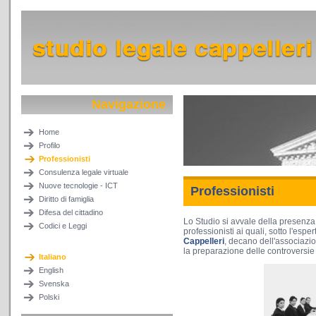
Navigazione
Home
Profilo
Professionisti
Consulenza legale virtuale
Nuove tecnologie - ICT
Professionisti
Diritto di famiglia
Difesa del cittadino
Lo Studio si avvale della presenza
Codici e Leggi
professionisti ai quali, sotto l'espe
Cappelleri
, decano dell'associaz
la preparazione delle controversie v
Italiano
English
Svenska
Polski