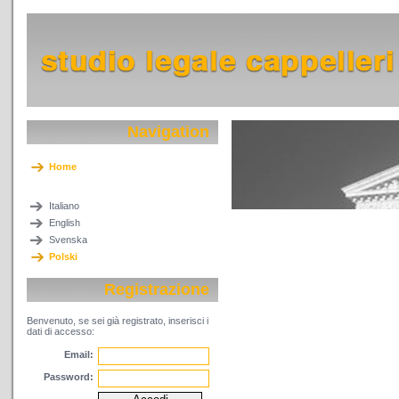
Navigation
Home
Italiano
English
Svenska
Polski
Registrazione
Benvenuto, se sei già registrato, inserisci i
dati di accesso:
Email:
Password: