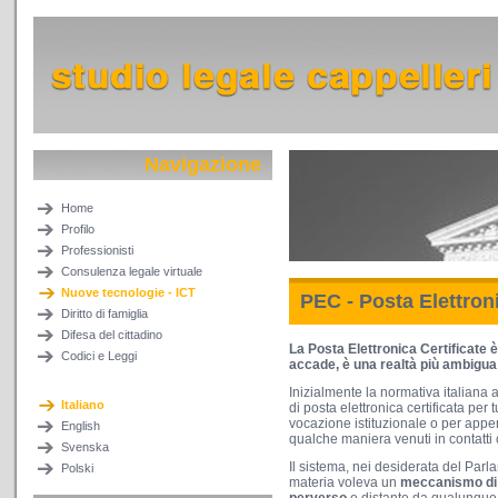
Navigazione
Home
Profilo
Professionisti
Consulenza legale virtuale
Nuove tecnologie - ICT
PEC - Posta Elettroni
Diritto di famiglia
Difesa del cittadino
La Posta Elettronica Certificate 
Codici e Leggi
accade, è una realtà più ambigua
Inizialmente la normativa italiana a
Italiano
di posta elettronica certificata per t
vocazione istituzionale o per apper
English
qualche maniera venuti in contatti
Svenska
Il sistema, nei desiderata del Parl
Polski
materia voleva un
meccanismo di 