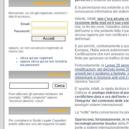
perverso
e distante da qualunque
Registrazione
E la perversione era evidente a 
conoscenza informativa dei sistemi 
Benvenuto, se sei già registrato, inserisci i
dati di accesso:
Intanto, infatti,
non c'era alcuna rel
ricezione della mail ed il suo con
Email:
che, in fin dei conti, l'obiettivo dell
dell'uomo e che pertanto fatto il pa
Password:
alcuna ragione per non certificare 
dell'email.
E poi perché, contrariamente a q
oppure, se non sei ancora registrato al
Europea, l'Italia aveva autonomame
nostro sito
Certificazione che non avevano nu
clicca qui per registrarti
finito per generare un traffico di da
oppure clicca qui se non ricordi la
tua password
Fortunatamente, la
Legge 28 genna
modificazioni, del decreto-legge 
urgenti per il sostegno a famiglie,
Ricerca
ridisegnare in funzione anti-crisi i
classica "pezza".
E' sparita, infatti, la rigida dicitur
l'utilizzo di
analogo indirizzo di po
Puoi utilizzare gli operatori booleani. Ad
certifichino data e ora dell'invio
e
esempio: "affido congiunto" oppure
l'integrita' del contenuto delle st
"accesso abusivo -casa".
analoghi sistemi internazionali
.
Contatti
La "notte" della conversione ha port
Spariscono, fortunatamente, le rig
Per contattare lo Studio Legale Cappelleri
tecnologicamente insulse
della Po
potete utilizzare uno dei seguenti recapiti:
porte a sistemi internazionalmente 