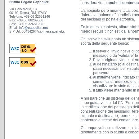
Studio Legale Cappelleri
considerazione
anche il contenut
Via Caio Mario, 13
L'ambiguità però rimane tutta, poic
00192-Roma, RM, ITALY
"internazionalmente" condiviso per c
Telefono: +39 06 32651246
dei messagi di posta elettronica.
Fax: +39 06 66209666
Fax: +39 06 32651296
Ed in questo contesto, allora, stabi
Email:
info@cappelleri.net
meno i requisiti richiesti dalla no
SIP Url: 5343426@sip.messagenet.it
Chi scrive ha sviluppato un sistema 
scorta della seguente logica:
il server di invio riceve di 
messaggio da "validare" lo 
l'invio originale viene inter
al destinatario (o ai destin
passi necessari per visualiz
password
al mittente viene indicato c
comunicato l'indirizzo di un
visualizzare lo stato delle 
il tutto viene mantenuto i
A noi pare che un sistema del gene
linee guida volute dal CNIPA in tem
la certificazione del passaggio del
concentrazione dei messaggi, terzo 
mittente e destinatario, permette a
contenuto oltreché del contenitore.
Chiunque volesse utilizzare un sis
direttamente con lo studio e conco