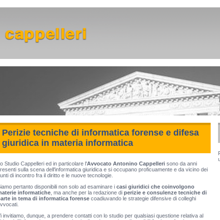
Perizie tecniche di informatica forense e difesa
giuridica in materia informatica
o Studio Cappelleri ed in particolare l'
Avvocato Antonino Cappelleri
sono da anni
resenti sulla scena dell'informatica giuridica e si occupano proficuamente e da vicino dei
unti di incontro fra il diritto e le nuove tecnologie.
iamo pertanto disponibili non solo ad esaminare i
casi giuridici che coinvolgono
aterie informatiche
, ma anche per la redazione di
perizie e consulenze tecniche di
arte in tema di informatica forense
coadiuvando le strategie difensive di colleghi
vvocati.
i invitiamo, dunque, a prendere contatti con lo studio per qualsiasi questione relativa al