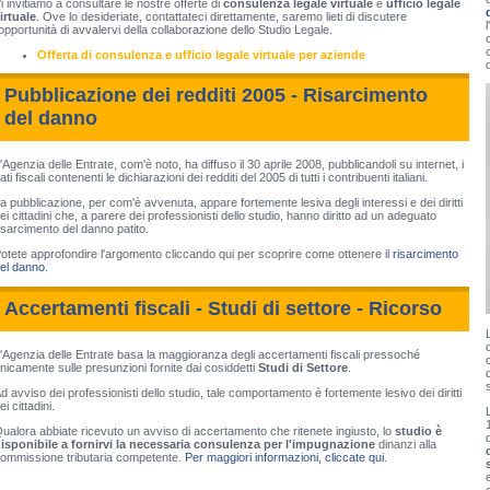
i invitiamo a consultare le nostre offerte di
consulenza legale virtuale
e
ufficio legale
irtuale
. Ove lo desideriate, contattateci direttamente, saremo lieti di discutere
'opportunità di avvalervi della collaborazione dello Studio Legale.
Offerta di consulenza e ufficio legale virtuale per aziende
Pubblicazione dei redditi 2005 - Risarcimento
del danno
'
Agenzia delle Entrate
, com'è noto, ha diffuso il 30 aprile 2008, pubblicandoli su internet, i
ati fiscali contenenti le
dichiarazioni dei redditi del 2005
di tutti i contribuenti italiani.
a pubblicazione
, per com'è avvenuta,
appare fortemente lesiva degli interessi e dei diritti
ei cittadini
che, a parere dei professionisti dello studio, hanno diritto ad un
adeguato
isarcimento del danno
patito.
otete approfondire l'argomento cliccando qui per scoprire come ottenere il
risarcimento
el danno
.
Accertamenti fiscali - Studi di settore - Ricorso
'Agenzia delle Entrate basa la maggioranza degli accertamenti fiscali pressoché
nicamente sulle presunzioni fornite dai cosiddetti
Studi di Settore
.
d avviso dei professionisti dello studio, tale comportamento è fortemente lesivo dei diritti
ei cittadini.
ualora abbiate ricevuto un avviso di accertamento che ritenete ingiusto, lo
studio è
d
isponibile a fornirvi la necessaria consulenza per l'impugnazione
dinanzi alla
ommissione tributaria competente.
Per maggiori informazioni, cliccate qui
.