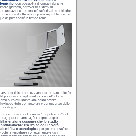
domicilio
, con possibilità di contatti durante
l'intera giornata, attraverso sistemi di
comunicazione sempre più sofisticati e rapidi che
consentono di ottenere risposte ai problemi ed ai
quesiti pressoché in tempo reale.
L'avvento di internet, ovviamente, è stato colto fin
dal principio comeplusvalore, sia nell'utilizzo
come puro strumento che come ambito
disviluppo delle competenze e conoscenze dello
studio legale.
La registrazione del dominio "cappelleri.net",nel
1998, quasi 10 anni fa, è il segno tangibile
ell'
attenzione costante che lo studio
continuamente riserva ad ogni novità
scientifica e tecnologica
, per poterne usufruire
e poter interpetrare correttamente e con
competenza i problemi dei clienti, anche quelli