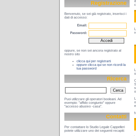
d
Registrazione
c
Benvenuto, se sei già registrato, inserisci i
dati di accesso:
Email:
L
r
Password:
oppure, se non sei ancora registrato al
nostro sito
clicca qui per registrarti
oppure clicca qui se non ricordi la
tua password
L
o
Ricerca
C
S
s
o
L
Puoi utilizzare gli operatori booleani. Ad
o
esempio: "affido congiunto" oppure
e
"accesso abusivo -casa".
N
Contatti
Per contattare lo Studio Legale Cappelleri
potete utilizzare uno dei seguenti recapiti: