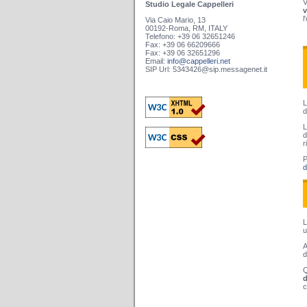
V
Studio Legale Cappelleri
v
l
Via Caio Mario, 13
00192-Roma, RM, ITALY
Telefono: +39 06 32651246
Fax: +39 06 66209666
Fax: +39 06 32651296
Email:
info@cappelleri.net
SIP Url: 5343426@sip.messagenet.it
L
d
L
d
r
P
d
L
u
A
d
Q
d
c