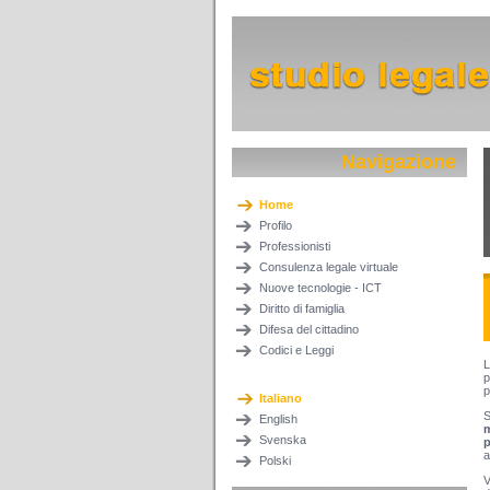
Navigazione
Home
Profilo
Professionisti
Consulenza legale virtuale
Nuove tecnologie - ICT
Diritto di famiglia
Difesa del cittadino
Codici e Leggi
L
p
p
Italiano
S
English
m
Svenska
p
a
Polski
V