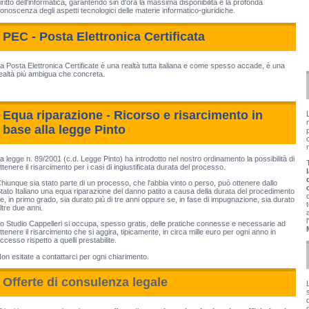
iritto dell'informatica, garantendo sin d'ora la massima disponibilità e la profonda
onoscenza degli aspetti tecnologici delle materie informatico-giuridiche.
PEC - Posta Elettronica Certificata
a Posta Elettronica Certificate è una realtà tutta italiana e come spesso accade, è una
ealtà più ambigua che concreta.
Equa riparazione - Ricorso e risarcimento in
base alla legge Pinto
a legge n. 89/2001 (c.d. Legge Pinto) ha introdotto nel nostro ordinamento la possibilità di
ttenere il risarcimento per i casi di ingiustificata durata del processo.
hiunque sia stato parte di un processo, che l'abbia vinto o perso, può ottenere dallo
tato Italiano una equa riparazione del danno patito a causa della durata del procedimento
e, in primo grado, sia durato più di tre anni oppure se, in fase di impugnazione, sia durato
ltre due anni.
l'
o Studio Cappelleri si occupa, spesso gratis, delle pratiche connesse e necessarie ad
ttenere il risarcimento che si aggira, tipicamente, in circa mille euro per ogni anno in
ccesso rispetto a quelli prestabilite.
on esitate a contattarci per ogni chiarimento.
Offerte di consulenza legale