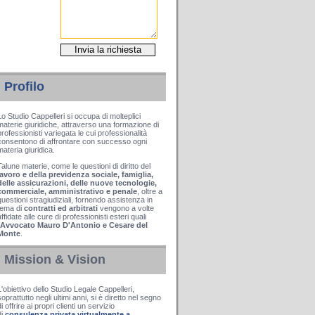
Profilo
Lo Studio Cappelleri si occupa di molteplici
materie giuridiche, attraverso una formazione di
professionisti variegata le cui professionalità
consentono di affrontare con successo ogni
materia giuridica.
Talune materie, come le questioni di diritto del
lavoro e della previdenza sociale, famiglia,
delle assicurazioni, delle nuove tecnologie,
commerciale, amministrativo e penale
, oltre a
questioni stragiudiziali, fornendo assistenza in
tema di
contratti ed arbitrati
vengono a volte
affidate alle cure di professionisti esteri quali
Avvocato Mauro D'Antonio e Cesare del
Monte
.
Mission & Vision
L'obiettivo dello Studio Legale Cappelleri,
soprattutto negli ultimi anni, si è diretto nel segno
di offrire ai propri clienti un servizio
di
consulenza privata virtualmente a