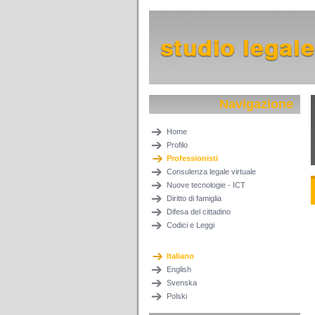
Navigazione
Home
Profilo
Professionisti
Consulenza legale virtuale
Nuove tecnologie - ICT
Diritto di famiglia
Difesa del cittadino
Codici e Leggi
Italiano
English
Svenska
Polski