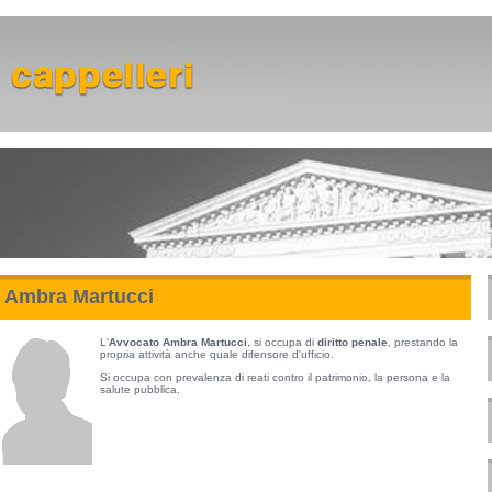
Ambra Martucci
L'
Avvocato Ambra Martucci
, si occupa di
diritto penale
, prestando la
propria attività anche quale difensore d'ufficio.
Si occupa con prevalenza di reati contro il patrimonio, la persona e la
salute pubblica.