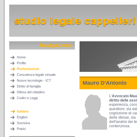
Navigazione
Home
Profilo
Professionisti
Consulenza legale virtuale
Nuove tecnologie - ICT
Mauro D'Antonio
Diritto di famiglia
Difesa del cittadino
L'
Avvocato Mau
Codici e Leggi
diritto delle ass
esperienza, conse
questioni, sia da
Italiano
cognizione di cau
English
delle stesse, sia 
dell'analisi dei 
Svenska
contenziosa.
Polski