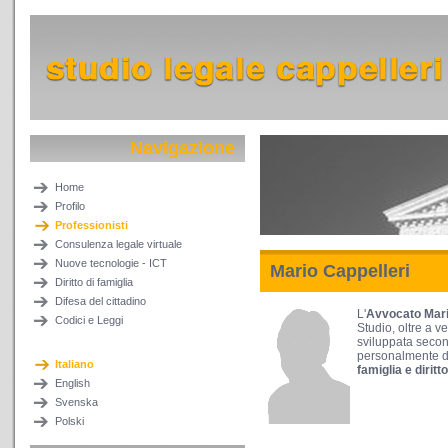
Navigazione
Home
Profilo
Professionisti
Consulenza legale virtuale
Nuove tecnologie - ICT
Mario Cappelleri
Diritto di famiglia
Difesa del cittadino
L'
Avvocato Mari
Codici e Leggi
Studio, oltre a v
sviluppata second
personalmente de
Italiano
famiglia e dirit
English
Svenska
Polski