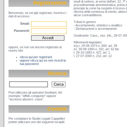
studi di settore, ai sensi dell’art. 12, 7
Registrazione
procedimentale amministrativa, prima di a
principio la corte ha respinto il ricorso
riforma della sentenza di merito, atteso 
Benvenuto, se sei già registrato, inserisci i
alcun contraddittorio.
dati di accesso:
Tributi in genere
Email:
- Accertamento, sintetico o analitico
- Dichiarazione e accertamento
Password:
Giudicante: Cass., sez. trib., 28-07-20
Riferimenti legislativi:
d.p.r. 29-09-1973 n. 600, art. 39
oppure, se non sei ancora registrato al
d.l. 30-08-1993 n. 331, art. 62 bis
nostro sito
l. 29-10-1993 n. 427, art. 1
l. 27-07-2000 n. 212, art. 12
clicca qui per registrarti
oppure clicca qui se non ricordi la
tua password
Ricerca
Puoi utilizzare gli operatori booleani. Ad
esempio: "affido congiunto" oppure
"accesso abusivo -casa".
Contatti
Per contattare lo Studio Legale Cappelleri
potete utilizzare uno dei seguenti recapiti: