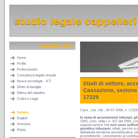
Navigazione
Home
Profilo
Professionisti
Consulenza legale virtuale
Nuove tecnologie - ICT
Studi di settore, acc
Diritto di famiglia
Cassazione, sezione t
Difesa del cittadino
17229
Codici e Leggi
Cass., sez. trib., 28-07-2006, n. 17229
Italiano
In tema di accertamenti tributari, gli
English
1993, conv. nella l. n. 427 del 1993, cos
Svenska
organizzazione che
non sono sufficie
giuridico tributario
; infatti, perché s
Polski
dell’attività istruttoria amministrativa, n
procedimento, consentendo al contribue